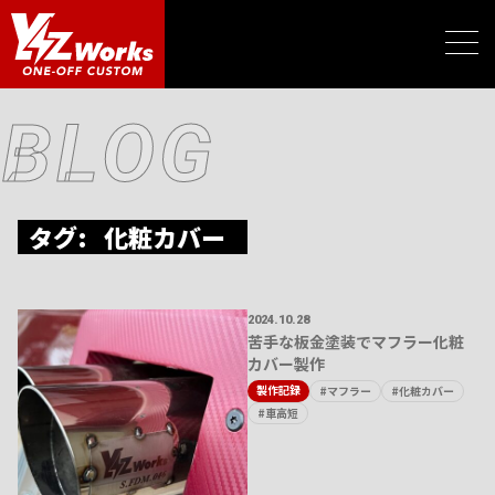
BLOG
タグ:
化粧カバー
2024.10.28
苦手な板金塗装でマフラー化粧
カバー製作
製作記録
#マフラー
#化粧カバー
#車高短